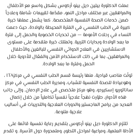
عملت الدكتورة بيلين ديل بينو أركوس بشكل واسع مع الأطفال
والمراهقين عبر مختلف مراحل النمو، مقدّمة تقييمات شاملة وعلاجاً
ضمن خدمات الصحة النفسية المتخصصة. كما يشمل عملها خبرة
كبيرة في الطب النفسي في الفترة المحيطة بالولادة، حيث دعمت
النساء في رحلات الأمومة — من تحديات الخصوبة والحمل إلى فترة
ما بعد الولادة وبدايات التربية. وتمتلك خبرة متقدمة على مستوى
الاستشاريين في العلاج الدوائي النفسي للبالغين والأطفال
والمراهقين، بما في ذلك الاستخدام الآمن والفعّال للأدوية خلال
الحمل وفترة ما بعد الولادة.
تولّت مناصب قيادية، منها رئيسة قسم الطب النفسي في مركزITA ،
وهوعيادة للصحة النفسية للشباب، ومديرة الطب النفسي في مركز
ساناتوريو إسكيردو، وهو مركز متخصص في علاج الإدمان. وإلى جانب
هذه الأدوار، طوّرت نهجاً علاجياً نفسياً تكاملياً من خلال إكمال
العديد من برامج الماجستير والدورات العلاجية والتدريبات في أساليب
علاجية متنوعة.
تلتزم الدكتورة ديل بينو أركوس بتقديم رعاية نفسية قائمة على
الأدلة العلمية، ومراعية لمراحل التطور، ومتمحورة حول الأسرة. و تقدم