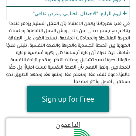
اليوم الرابع: "الاحتفال الختامي وعرض ثقافي"
في قلب مهرجاننا يكمن الاعتقاد بأن العقل السليم يزدهر عندما
يتناغم مع جسم صحي. من خلال ورش العمل التفاعلية وجلسات
الحركة المنشطة والمحادثات الملهمة، نسلط الضوء على العلاقة
الحيوية بين الصحة الجسدية والحركة والصحة النفسية. نتبنى نهجًا
شاملاً، حيث ندرك أن رعاية أجسامنا هي ركيزة أساسية لرعاية
عقولنا. دعونا نعيد تشكيل وجهات النظر، ونقدم الراحة النفسية
للمحتاجين، ونعزز الفهم بأن الصحة النفسية ليست امتيازًا بل حقًا
عالميًا.دعونا نقف معًا، ونتعلم معًا، وننمو معًا ونمهد الطريق نحو
مستقبل أفضل وأكثر تعاطفاً.
Sign up for Free
الداعمون